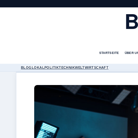
B
STARTSEITE
ÜBER U
BLOG
LOKAL
POLITIK
TECHNIK
WELT
WIRTSCHAFT