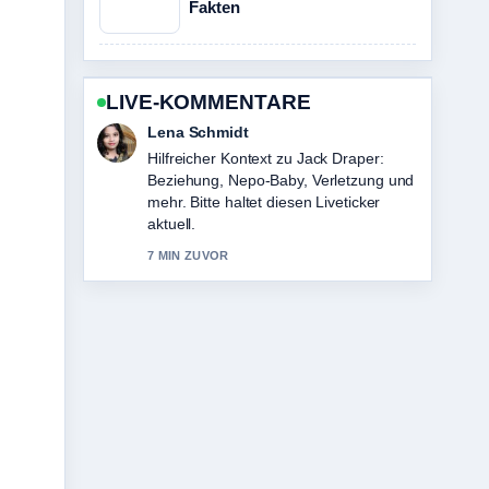
Fakten
LIVE-KOMMENTARE
Felix Meyer
Die Berichterstattung zu Wizz Air:
Eigentum, Sicherheit &#038; Ryanair-
Vergleich wirkt solide und sehr gut
nachvollziehbar.
9 MIN ZUVOR