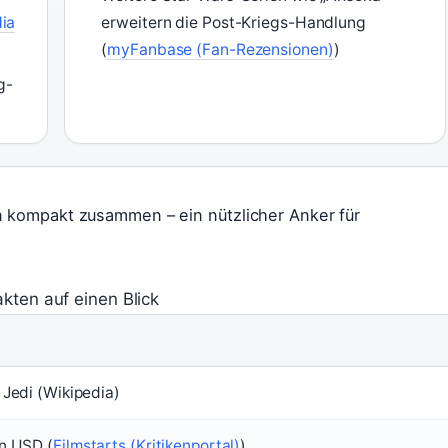
ia
erweitern die Post-Kriegs-Handlung
(
myFanbase (Fan-Rezensionen)
)
g-
n kompakt zusammen – ein nützlicher Anker für
akten auf einen Blick
 Jedi (Wikipedia)
en USD (
Filmstarts (Kritikenportal)
)