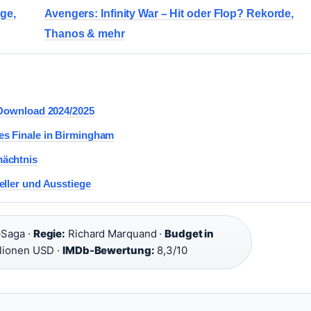
ge,
Avengers: Infinity War – Hit oder Flop? Rekorde,
Thanos & mehr
 Download 2024/2025
es Finale in Birmingham
mächtnis
eller und Ausstiege
-Saga ·
Regie:
Richard Marquand ·
Budget in
lionen USD ·
IMDb-Bewertung:
8,3/10