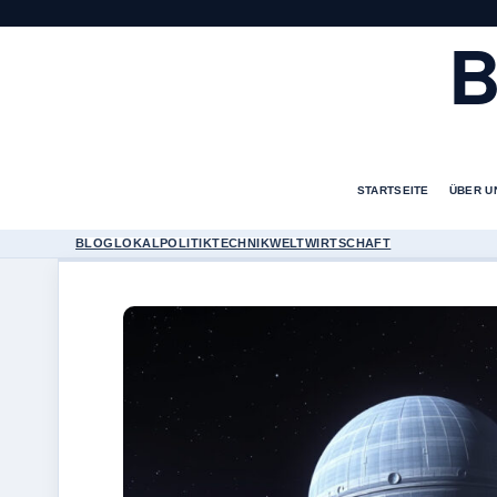
B
STARTSEITE
ÜBER U
BLOG
LOKAL
POLITIK
TECHNIK
WELT
WIRTSCHAFT