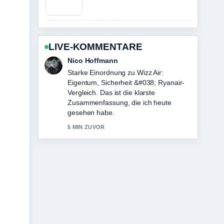
LIVE-KOMMENTARE
Hannah Weber
Verfolge Wizz Air vs Ryanair: Sicherheit,
Gepäck &#038;... genau – schaetze
den ausgewogenen Ton hier.
7 MIN ZUVOR