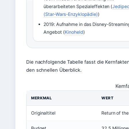
überarbeiteten Spezialeffekten (
Jediped
(Star-Wars-Enzyklopädie)
)
2019: Aufnahme in das Disney-Streamin
Angebot (
Kinoheld
)
Die nachfolgende Tabelle fasst die Kernfakte
den schnellen Überblick.
Kernf
MERKMAL
WERT
Originaltitel
Return of the
Budget
32,5 Million