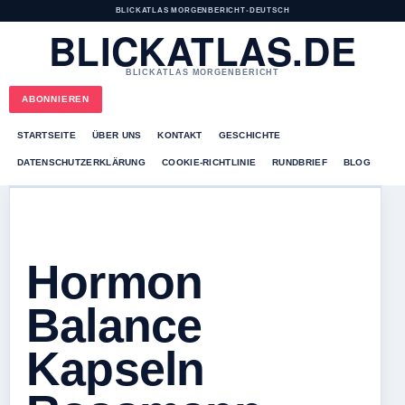
BLICKATLAS MORGENBERICHT
•
DEUTSCH
BLICKATLAS.DE
BLICKATLAS MORGENBERICHT
ABONNIEREN
STARTSEITE
ÜBER UNS
KONTAKT
GESCHICHTE
DATENSCHUTZERKLÄRUNG
COOKIE-RICHTLINIE
RUNDBRIEF
BLOG
Hormon
Balance
Kapseln