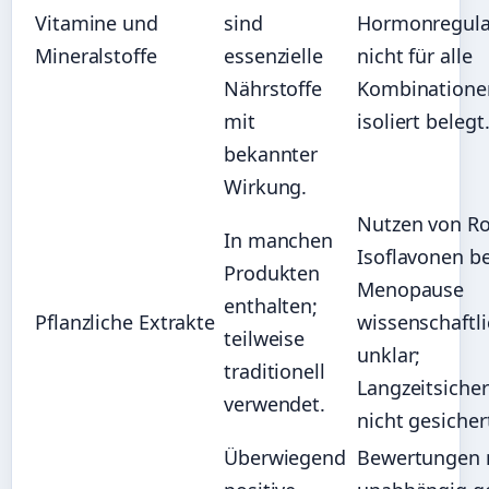
Vitamine und
sind
Hormonregulat
Mineralstoffe
essenzielle
nicht für alle
Nährstoffe
Kombinatione
mit
isoliert belegt
bekannter
Wirkung.
Nutzen von Ro
In manchen
Isoflavonen be
Produkten
Menopause
enthalten;
Pflanzliche Extrakte
wissenschaftl
teilweise
unklar;
traditionell
Langzeitsicher
verwendet.
nicht gesicher
Überwiegend
Bewertungen 