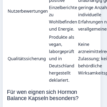
positive
unabhängig ge
Einzelberichte
geringe Anzah
Nutzerbewertungen
zu
individuelle
Wohlbefinden
Erfahrungen n
und Energie.
verallgemeiner
Produkte als
vegan,
Keine
laborgeprüft
arzneimittelre
Qualitätssicherung
und in
Zulassung; ke
Deutschland
behördliche
hergestellt
Wirksamkeits
deklariert.
Für wen eignen sich Hormon
Balance Kapseln besonders?