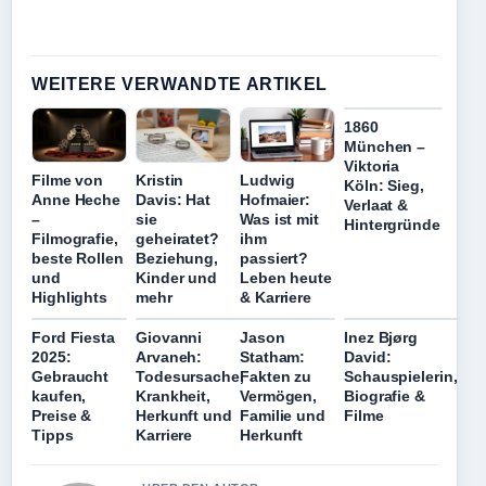
WEITERE VERWANDTE ARTIKEL
1860
München –
Viktoria
Filme von
Kristin
Ludwig
Köln: Sieg,
Anne Heche
Davis: Hat
Hofmaier:
Verlaat &
–
sie
Was ist mit
Hintergründe
Filmografie,
geheiratet?
ihm
beste Rollen
Beziehung,
passiert?
und
Kinder und
Leben heute
Highlights
mehr
& Karriere
Ford Fiesta
Giovanni
Jason
Inez Bjørg
2025:
Arvaneh:
Statham:
David:
Gebraucht
Todesursache,
Fakten zu
Schauspielerin,
kaufen,
Krankheit,
Vermögen,
Biografie &
Preise &
Herkunft und
Familie und
Filme
Tipps
Karriere
Herkunft