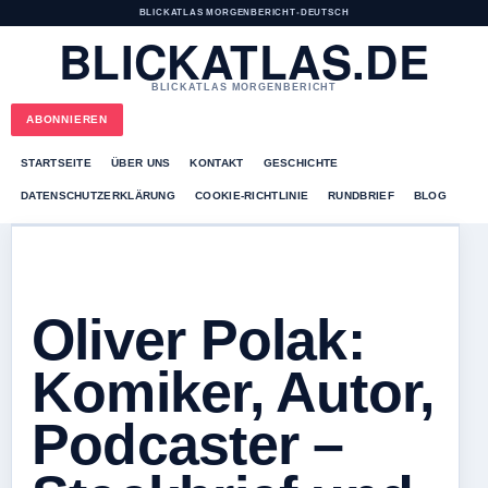
BLICKATLAS MORGENBERICHT
•
DEUTSCH
BLICKATLAS.DE
BLICKATLAS MORGENBERICHT
ABONNIEREN
STARTSEITE
ÜBER UNS
KONTAKT
GESCHICHTE
DATENSCHUTZERKLÄRUNG
COOKIE-RICHTLINIE
RUNDBRIEF
BLOG
Oliver Polak:
Komiker, Autor,
Podcaster –