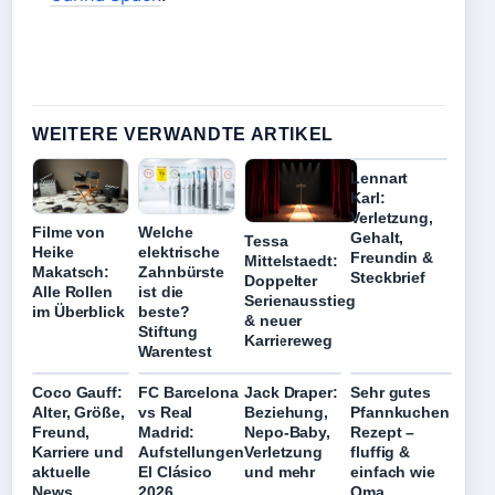
WEITERE VERWANDTE ARTIKEL
Lennart
Karl:
Verletzung,
Filme von
Welche
Gehalt,
Tessa
Heike
elektrische
Freundin &
Mittelstaedt:
Makatsch:
Zahnbürste
Steckbrief
Doppelter
Alle Rollen
ist die
Serienausstieg
im Überblick
beste?
& neuer
Stiftung
Karriereweg
Warentest
Coco Gauff:
FC Barcelona
Jack Draper:
Sehr gutes
Alter, Größe,
vs Real
Beziehung,
Pfannkuchen
Freund,
Madrid:
Nepo-Baby,
Rezept –
Karriere und
Aufstellungen
Verletzung
fluffig &
aktuelle
El Clásico
und mehr
einfach wie
News
2026
Oma