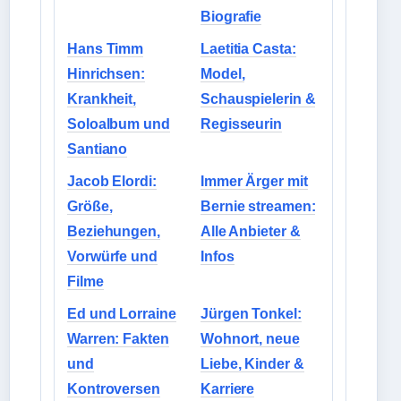
Biografie
Hans Timm
Laetitia Casta:
Hinrichsen:
Model,
Krankheit,
Schauspielerin &
Soloalbum und
Regisseurin
Santiano
Jacob Elordi:
Immer Ärger mit
Größe,
Bernie streamen:
Beziehungen,
Alle Anbieter &
Vorwürfe und
Infos
Filme
Ed und Lorraine
Jürgen Tonkel:
Warren: Fakten
Wohnort, neue
und
Liebe, Kinder &
Kontroversen
Karriere