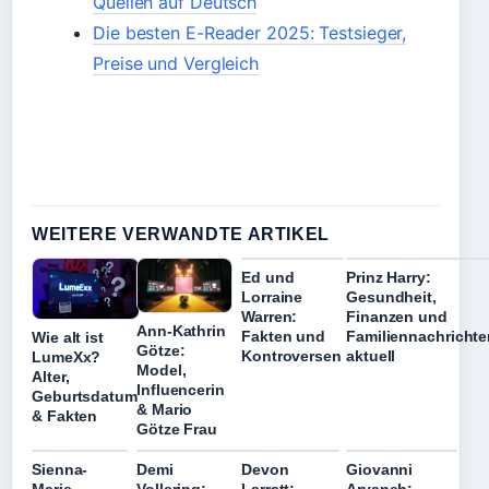
Quellen auf Deutsch
Die besten E-Reader 2025: Testsieger,
Preise und Vergleich
WEITERE VERWANDTE ARTIKEL
Ed und
Prinz Harry:
Lorraine
Gesundheit,
Warren:
Finanzen und
Ann-Kathrin
Fakten und
Familiennachrichte
Wie alt ist
Götze:
Kontroversen
aktuell
LumeXx?
Model,
Alter,
Influencerin
Geburtsdatum
& Mario
& Fakten
Götze Frau
Sienna-
Demi
Devon
Giovanni