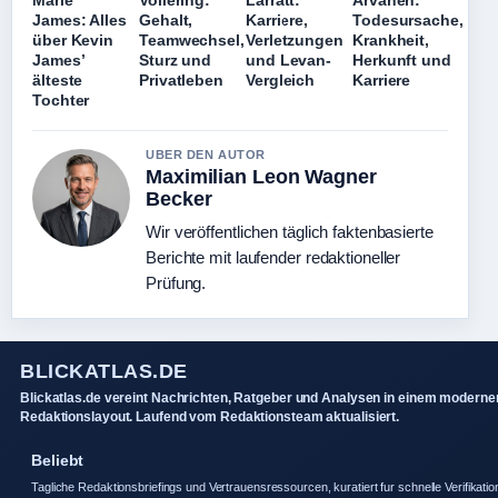
Marie
Vollering:
Larratt:
Arvaneh:
James: Alles
Gehalt,
Karriere,
Todesursache,
über Kevin
Teamwechsel,
Verletzungen
Krankheit,
James’
Sturz und
und Levan-
Herkunft und
älteste
Privatleben
Vergleich
Karriere
Tochter
UBER DEN AUTOR
Maximilian Leon Wagner
Becker
Wir veröffentlichen täglich faktenbasierte
Berichte mit laufender redaktioneller
Prüfung.
BLICKATLAS.DE
Blickatlas.de vereint Nachrichten, Ratgeber und Analysen in einem moderne
Redaktionslayout. Laufend vom Redaktionsteam aktualisiert.
Beliebt
Tagliche Redaktionsbriefings und Vertrauensressourcen, kuratiert fur schnelle Verifikatio