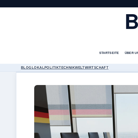
B
STARTSEITE
ÜBER U
BLOG
LOKAL
POLITIK
TECHNIK
WELT
WIRTSCHAFT