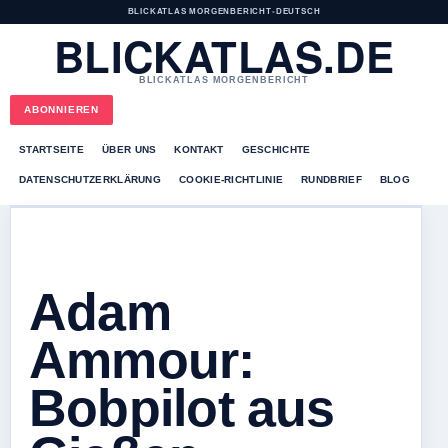
BLICKATLAS MORGENBERICHT
•
DEUTSCH
BLICKATLAS.DE
BLICKATLAS MORGENBERICHT
ABONNIEREN
STARTSEITE
ÜBER UNS
KONTAKT
GESCHICHTE
DATENSCHUTZERKLÄRUNG
COOKIE-RICHTLINIE
RUNDBRIEF
BLOG
Adam
Ammour:
Bobpilot aus