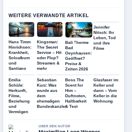
WEITERE VERWANDTE ARTIKEL
Jennifer
Nitsch: Ihr
Leben, Tod
Hans Timm
Kingsman:
Bali Therme
und ihre
Hinrichsen:
The Secret
Bad
Filme
Krankheit,
Service – Hit
Oeynhausen:
Soloalbum
oder Flop?
Geöffnet?
und
Streamen &
Preise &
Santiano
mehr
Zeiten 2026
Emilia
Sebastian
Boss The
Glasfaser im
Schüle:
Kurz: Was
Scent for
Keller und
Herkunft,
wurde aus
Him –
dann – Vom
Filme,
dem
Duftnoten,
Keller in die
Beziehung
ehemaligen
Haltbarkeit
Wohnung
und
Bundeskanzler
& Test
Vermögen
UBER DEN AUTOR