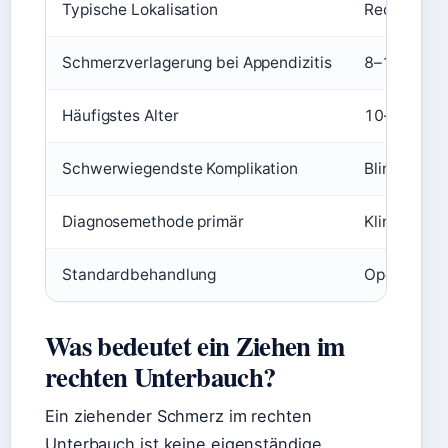
Typische Lokalisation
Rechter Un
Schmerzverlagerung bei Appendizitis
8–12 Stund
Häufigstes Alter
10–30 Jahr
Schwerwiegendste Komplikation
Blinddarmd
Diagnosemethode primär
Klinische 
Standardbehandlung
Operation 
Was bedeutet ein Ziehen im
rechten Unterbauch?
Ein ziehender Schmerz im rechten
Unterbauch ist keine eigenständige