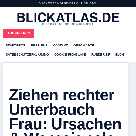
BLICKATLAS MORGENBERICHT
•
DEUTSCH
BLICKATLAS.DE
BLICKATLAS MORGENBERICHT
ABONNIEREN
STARTSEITE
ÜBER UNS
KONTAKT
GESCHICHTE
DATENSCHUTZERKLÄRUNG
COOKIE-RICHTLINIE
RUNDBRIEF
BLOG
Ziehen rechter
Unterbauch
Frau: Ursachen