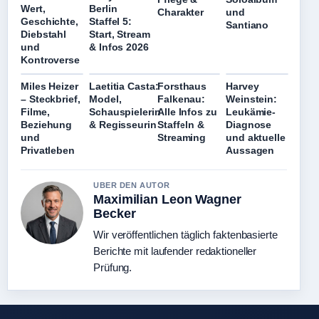
Wert,
Berlin
Charakter
und
Geschichte,
Staffel 5:
Santiano
Diebstahl
Start, Stream
und
& Infos 2026
Kontroverse
Miles Heizer
Laetitia Casta:
Forsthaus
Harvey
– Steckbrief,
Model,
Falkenau:
Weinstein:
Filme,
Schauspielerin
Alle Infos zu
Leukämie-
Beziehung
& Regisseurin
Staffeln &
Diagnose
und
Streaming
und aktuelle
Privatleben
Aussagen
UBER DEN AUTOR
Maximilian Leon Wagner
Becker
Wir veröffentlichen täglich faktenbasierte
Berichte mit laufender redaktioneller
Prüfung.