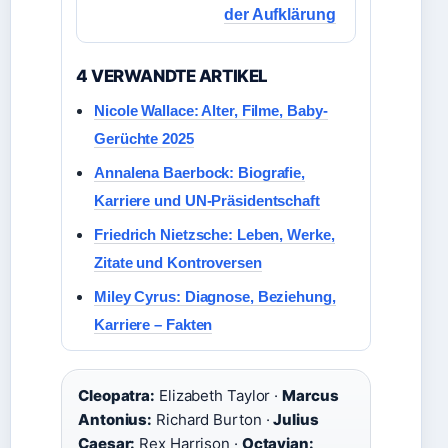
der Aufklärung
4 VERWANDTE ARTIKEL
Nicole Wallace: Alter, Filme, Baby-
Gerüchte 2025
Annalena Baerbock: Biografie,
Karriere und UN-Präsidentschaft
Friedrich Nietzsche: Leben, Werke,
Zitate und Kontroversen
Miley Cyrus: Diagnose, Beziehung,
Karriere – Fakten
Cleopatra:
Elizabeth Taylor ·
Marcus
Antonius:
Richard Burton ·
Julius
Caesar:
Rex Harrison ·
Octavian: