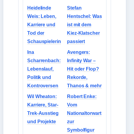
Heidelinde
Stefan
Weis: Leben,
Hentschel: Was
Karriere und
ist mit dem
Tod der
Kiez-Klatscher
Schauspielerin
passiert
Ina
Avengers:
Scharrenbach:
Infinity War –
Lebenslauf,
Hit oder Flop?
Politik und
Rekorde,
Kontroversen
Thanos & mehr
Wil Wheaton:
Robert Enke:
Karriere, Star-
Vom
Trek-Ausstieg
Nationaltorwart
und Projekte
zur
Symbolfigur