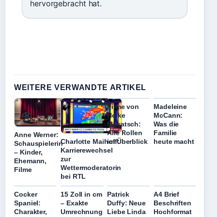
hervorgebracht hat.
WEITERE VERWANDTE ARTIKEL
Filme von
Madeleine
Heike
McCann:
Makatsch:
Was die
Alle Rollen
Familie
Anne Werner:
Charlotte Maihoff:
im Überblick
heute macht
Schauspielerin
Karrierewechsel
– Kinder,
zur
Ehemann,
Wettermoderatorin
Filme
bei RTL
Cocker
15 Zoll in cm
Patrick
A4 Brief
Spaniel:
– Exakte
Duffy: Neue
Beschriften
Charakter,
Umrechnung
Liebe Linda
Hochformat