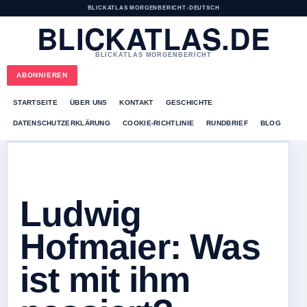
BLICKATLAS MORGENBERICHT
•
DEUTSCH
BLICKATLAS.DE
BLICKATLAS MORGENBERICHT
ABONNIEREN
STARTSEITE
ÜBER UNS
KONTAKT
GESCHICHTE
DATENSCHUTZERKLÄRUNG
COOKIE-RICHTLINIE
RUNDBRIEF
BLOG
Ludwig
Hofmaier: Was
ist mit ihm