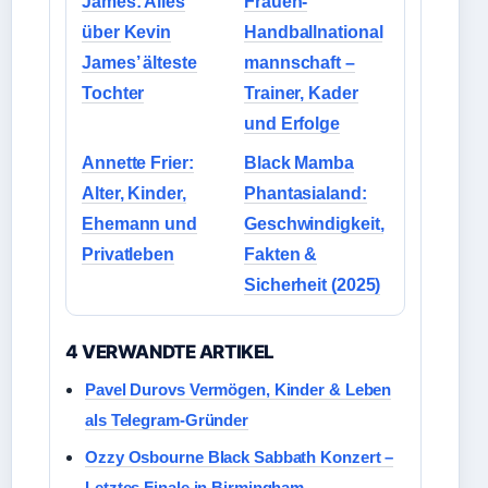
James: Alles
Frauen-
über Kevin
Handballnational
James’ älteste
mannschaft –
Tochter
Trainer, Kader
und Erfolge
Annette Frier:
Black Mamba
Alter, Kinder,
Phantasialand:
Ehemann und
Geschwindigkeit,
Privatleben
Fakten &
Sicherheit (2025)
4 VERWANDTE ARTIKEL
Pavel Durovs Vermögen, Kinder & Leben
als Telegram-Gründer
Ozzy Osbourne Black Sabbath Konzert –
Letztes Finale in Birmingham