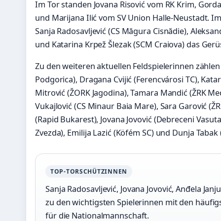
Im Tor standen Jovana Risović vom RK Krim, Gord
und Marijana Ilić vom SV Union Halle-Neustadt. Im
Sanja Radosavljević (CS Măgura Cisnădie), Aleksa
und Katarina Krpež Šlezak (SCM Craiova) das Gerü
Zu den weiteren aktuellen Feldspielerinnen zähle
Podgorica), Dragana Cvijić (Ferencvárosi TC), Katar
Mitrović (ŽORK Jagodina), Tamara Mandić (ŽRK Med
Vukajlović (CS Minaur Baia Mare), Sara Garović (ŽR
(Rapid Bukarest), Jovana Jovović (Debreceni Vasuta
Zvezda), Emilija Lazić (Köfém SC) und Dunja Tabak
TOP-TORSCHÜTZINNEN
Sanja Radosavljević, Jovana Jovović, Anđela Jan
zu den wichtigsten Spielerinnen mit den häufi
für die Nationalmannschaft.