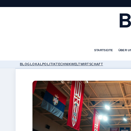
B
STARTSEITE
ÜBER U
BLOG
LOKAL
POLITIK
TECHNIK
WELT
WIRTSCHAFT