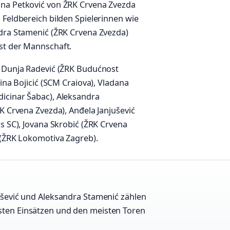
ana Petković von ŽRK Crvena Zvezda
 Feldbereich bilden Spielerinnen wie
ndra Stamenić (ŽRK Crvena Zvezda)
st der Mannschaft.
n Dunja Radević (ŽRK Budućnost
ina Bojicić (SCM Craiova), Vladana
icinar Šabac), Aleksandra
K Crvena Zvezda), Anđela Janjušević
s SC), Jovana Skrobić (ŽRK Crvena
 (ŽRK Lokomotiva Zagreb).
jušević und Aleksandra Stamenić zählen
gsten Einsätzen und den meisten Toren