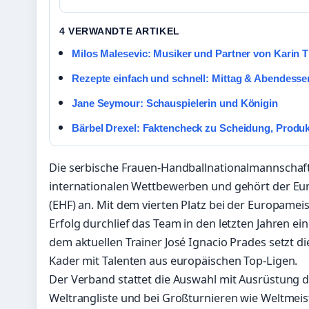
4 VERWANDTE ARTIKEL
Milos Malesevic: Musiker und Partner von Karin T
Rezepte einfach und schnell: Mittag & Abendesse
Jane Seymour: Schauspielerin und Königin
Bärbel Drexel: Faktencheck zu Scheidung, Produ
Die serbische Frauen-Handballnationalmannschaft 
internationalen Wettbewerben und gehört der Eu
(EHF) an. Mit dem vierten Platz bei der Europamei
Erfolg durchlief das Team in den letzten Jahren 
dem aktuellen Trainer José Ignacio Prades setzt d
Kader mit Talenten aus europäischen Top-Ligen.
Der Verband stattet die Auswahl mit Ausrüstung d
Weltrangliste und bei Großturnieren wie Weltmei