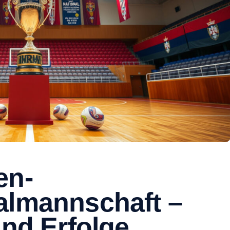
en-
almannschaft –
und Erfolge