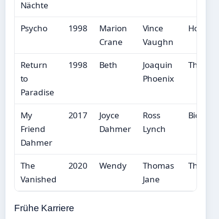
Nächte
Psycho
1998
Marion
Vince
Horror/T
Crane
Vaughn
Return
1998
Beth
Joaquin
Thrille
to
Phoenix
Paradise
My
2017
Joyce
Ross
Biopic/
Friend
Dahmer
Lynch
Dahmer
The
2020
Wendy
Thomas
Thriller
Vanished
Jane
Frühe Karriere