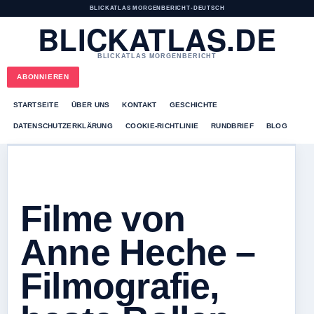
BLICKATLAS MORGENBERICHT
•
DEUTSCH
BLICKATLAS.DE
BLICKATLAS MORGENBERICHT
ABONNIEREN
STARTSEITE
ÜBER UNS
KONTAKT
GESCHICHTE
DATENSCHUTZERKLÄRUNG
COOKIE-RICHTLINIE
RUNDBRIEF
BLOG
Filme von
Anne Heche –
Filmografie,