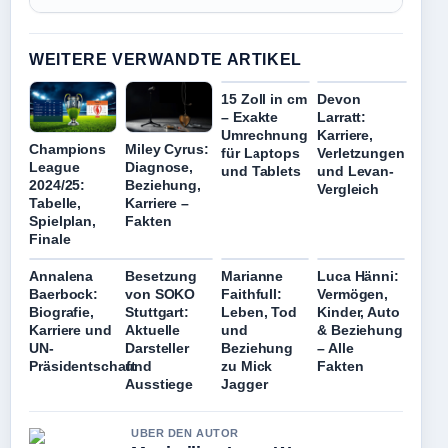
WEITERE VERWANDTE ARTIKEL
15 Zoll in cm
Devon
– Exakte
Larratt:
Umrechnung
Karriere,
Champions
Miley Cyrus:
für Laptops
Verletzungen
League
Diagnose,
und Tablets
und Levan-
2024/25:
Beziehung,
Vergleich
Tabelle,
Karriere –
Spielplan,
Fakten
Finale
Annalena
Besetzung
Marianne
Luca Hänni:
Baerbock:
von SOKO
Faithfull:
Vermögen,
Biografie,
Stuttgart:
Leben, Tod
Kinder, Auto
Karriere und
Aktuelle
und
& Beziehung
UN-
Darsteller
Beziehung
– Alle
Präsidentschaft
und
zu Mick
Fakten
Ausstiege
Jagger
UBER DEN AUTOR