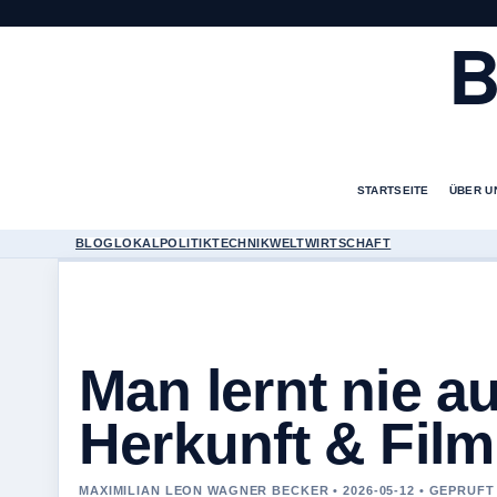
B
STARTSEITE
ÜBER U
BLOG
LOKAL
POLITIK
TECHNIK
WELT
WIRTSCHAFT
Man lernt nie a
Herkunft & Film 
MAXIMILIAN LEON WAGNER BECKER • 2026-05-12 • GEPRUF