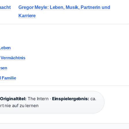
macht
Gregor Meyle: Leben, Musik, Partnerin und
Karriere
Leben
d Vermächtnis
rsen
 Familie
·
Originaltitel:
The Intern ·
Einspielergebnis:
ca.
t nie auf zu lernen